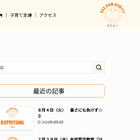
内
子育て支援
アクセス
メニュー
最近の記事
８月４日（火） 暑さにも負けず☆
彡
2026年8月4日
７月２９日（水）未就園児教室『は