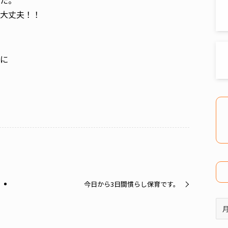
た。
大丈夫！！
に
今日から3日間慣らし保育です。
ア
ー
カ