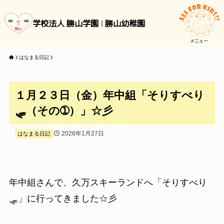
学校法人 勝山学園
勝山幼稚園
メニュー
はなまる日記
１月２３日（金）年中組「そりすべり
🛷（その➀）」☆彡
2026年1月27日
はなまる日記
年中組さんで、久万スキーランドへ「そりすべり
🛷」に行ってきました☆彡