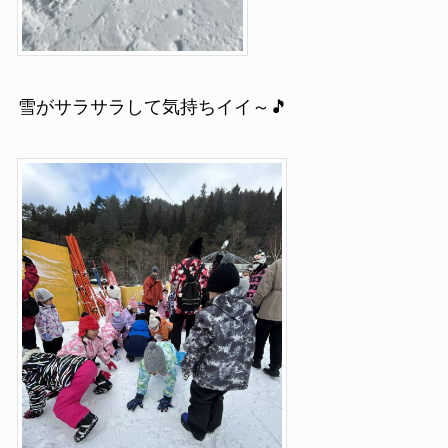
雪がサラサラして気持ちイイ～🎵