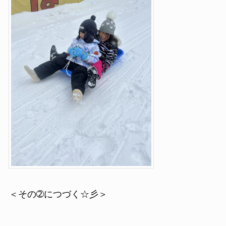
＜その➁につづく☆彡＞