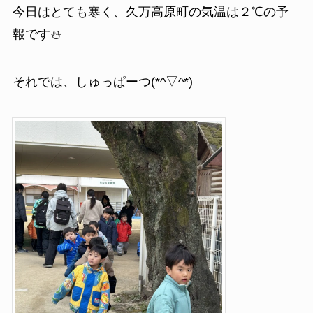
今日はとても寒く、久万高原町の気温は２℃の予
報です⛄
それでは、しゅっぱーつ(*^▽^*)