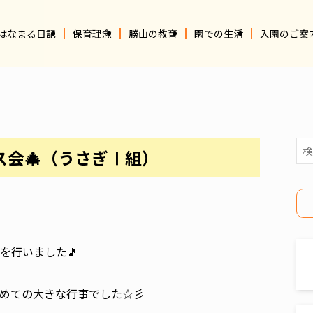
はなまる日記
保育理念
勝山の教育
園での生活
入園のご案
会🎄（うさぎⅠ組）
を行いました🎵
めての大きな行事でした☆彡