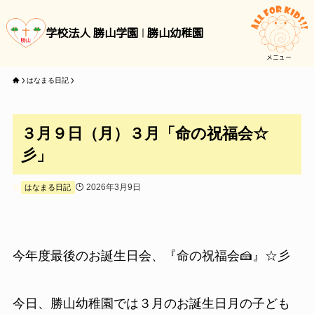
学校法人 勝山学園
勝山幼稚園
メニュー
はなまる日記
３月９日（月）３月「命の祝福会☆
彡」
2026年3月9日
はなまる日記
今年度最後のお誕生日会、『命の祝福会🍰』☆彡
今日、勝山幼稚園では３月のお誕生日月の子ども