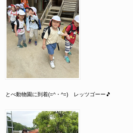
とべ動物園に到着(=^・^=) レッツゴーー🎵