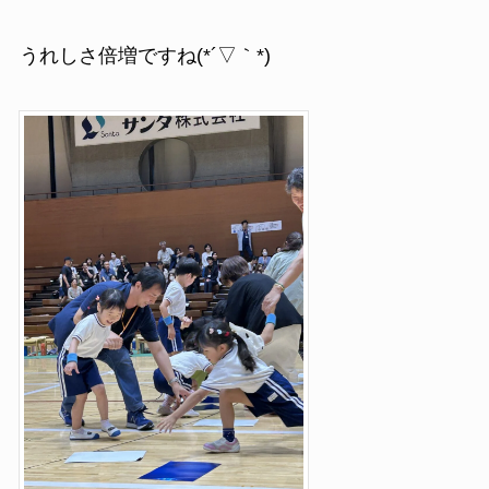
うれしさ倍増ですね(*´▽｀*)