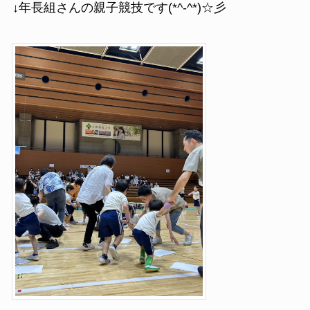
↓年長組さんの親子競技です(*^-^*)☆彡