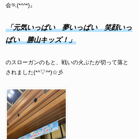
会🏃(*^^*)』
「元気いっぱい 夢いっぱい 笑顔いっ
ぱい 勝山キッズ！」
のスローガンのもと、戦いの火ぶたが切って落と
されました(*^▽^*)☆彡