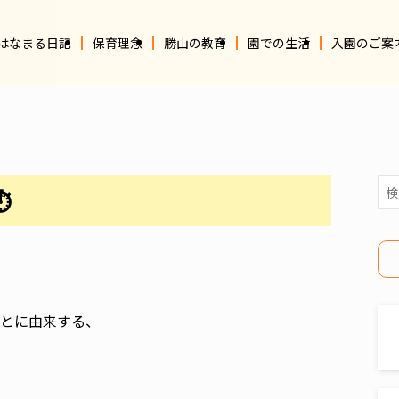
はなまる日記
保育理念
勝山の教育
園での生活
入園のご案
⏱
とに由来する、