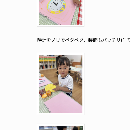
時計をノリでペタペタ、装飾もバッチリ(*´▽