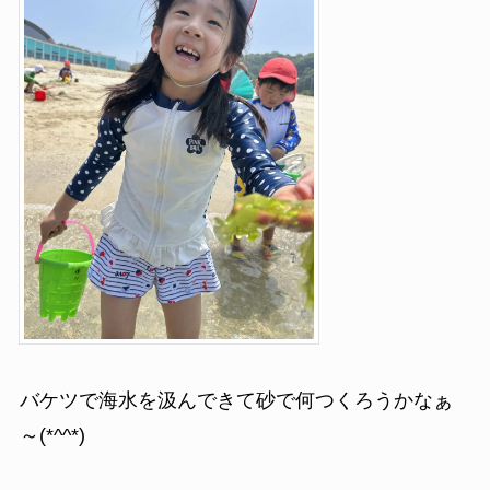
バケツで海水を汲んできて砂で何つくろうかなぁ
～(*^^*)