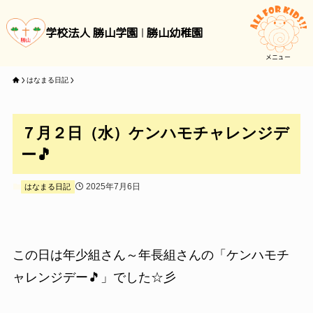
学校法人 勝山学園
勝山幼稚園
メニュー
はなまる日記
７月２日（水）ケンハモチャレンジデ
ー🎵
2025年7月6日
はなまる日記
この日は年少組さん～年長組さんの「ケンハモチ
ャレンジデー🎵」でした☆彡