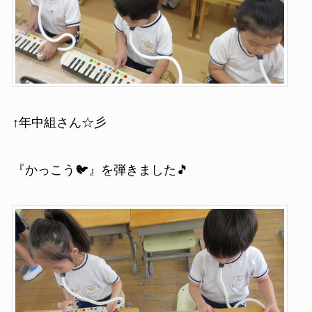
↑年中組さん☆彡
『かっこう🐦』を弾きました🎵