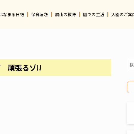
はなまる日記
保育理念
勝山の教育
園での生活
入園のご案
 頑張るゾ!!