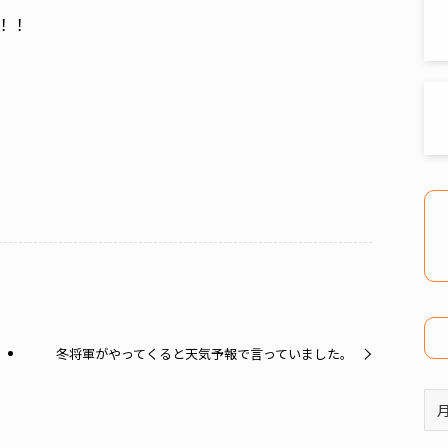
！！
冬将軍がやってくると天気予報で言っていました。
ア
ー
カ