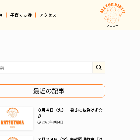
内
子育て支援
アクセス
メニュー
最近の記事
８月４日（火） 暑さにも負けず☆
彡
2026年8月4日
７月２９日（水）未就園児教室『は