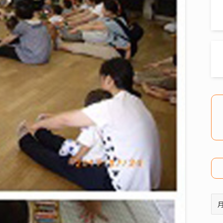
ア
ー
カ