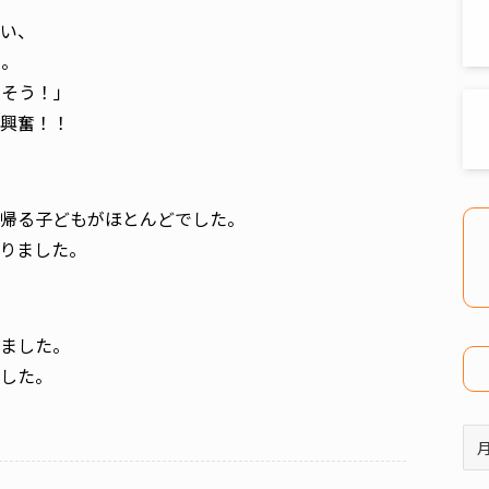
い、
た。
しそう！」
興奮！！
帰る子どもがほとんどでした。
りました。
ました。
した。
ア
ー
カ