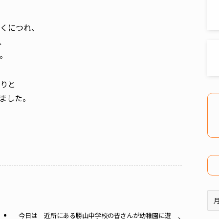
くにつれ、
、
。
りと
ました。
ア
ー
今日は 近所にある勝山中学校の皆さんが幼稚園に遊
カ