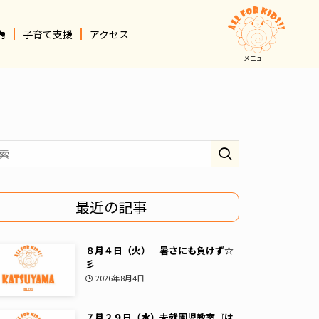
内
子育て支援
アクセス
メニュー
最近の記事
８月４日（火） 暑さにも負けず☆
彡
2026年8月4日
７月２９日（水）未就園児教室『は