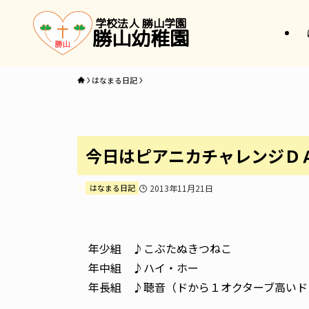
学校法人 勝山学園
勝山幼稚園
はなまる日記
今日はピアニカチャレンジＤ
はなまる日記
2013年11月21日
年少組 ♪こぶたぬきつねこ
年中組 ♪ハイ・ホー
年長組 ♪聴音（ドから１オクターブ高いド