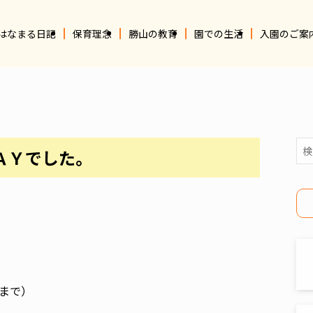
はなまる日記
保育理念
勝山の教育
園での生活
入園のご案
ＡＹでした。
まで）