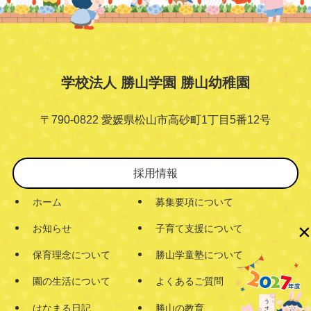
学校法人 勝山学園 勝山幼稚園
〒790-0822 愛媛県松山市高砂町1丁目5番12号
採用情報
ホーム
募集要項について
×
お知らせ
子育て支援について
保育理念について
勝山学童塾について
園の生活について
よくあるご質問
はなまる日記
勝山の教育