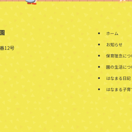
園
ホーム
お知らせ
番12号
保育理念につ
園の生活につ
はなまる日記
はなまる子育