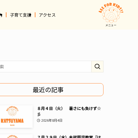
内
子育て支援
アクセス
メニュー
最近の記事
８月４日（火） 暑さにも負けず☆
彡
2026年8月4日
７月２９日（水）未就園児教室『は