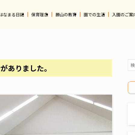
はなまる日記
保育理念
勝山の教育
園での生活
入園のご案
会がありました。