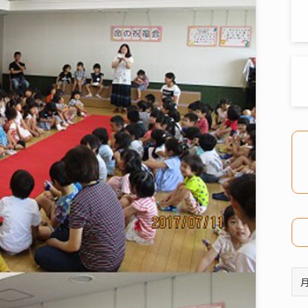
ア
ー
カ