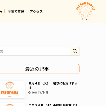
内
子育て支援
アクセス
メニュー
最近の記事
８月４日（火） 暑さにも負けず☆
彡
2026年8月4日
７月２９日（水）未就園児教室『は