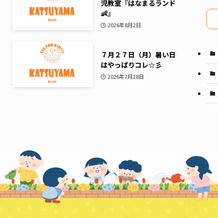
児教室『はなまるランド
イ
👶』
ブ
2026年8月2日
７月２７日（月）暑い日
はやっぱりコレ☆彡
2026年7月28日