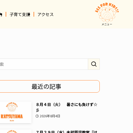
内
子育て支援
アクセス
メニュー
最近の記事
８月４日（火） 暑さにも負けず☆
彡
2026年8月4日
７月２９日（水）未就園児教室『は