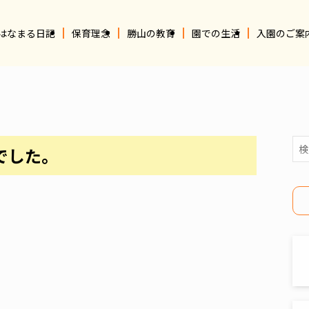
はなまる日記
保育理念
勝山の教育
園での生活
入園のご案
でした。