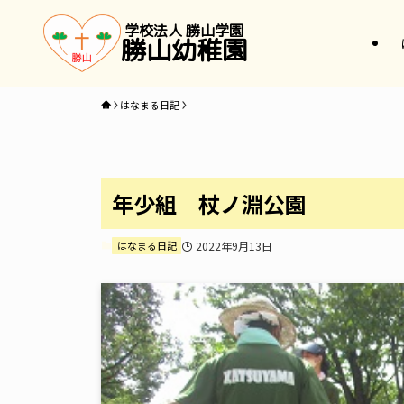
学校法人 勝山学園
勝山幼稚園
はなまる日記
年少組 杖ノ淵公園
はなまる日記
2022年9月13日