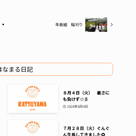
年長組 稲刈り
はなまる日記
８月４日（火） 暑さに
も負けず☆彡
2026年8月4日
７月２８日（火）ぐんぐ
ん生長してきました🌻