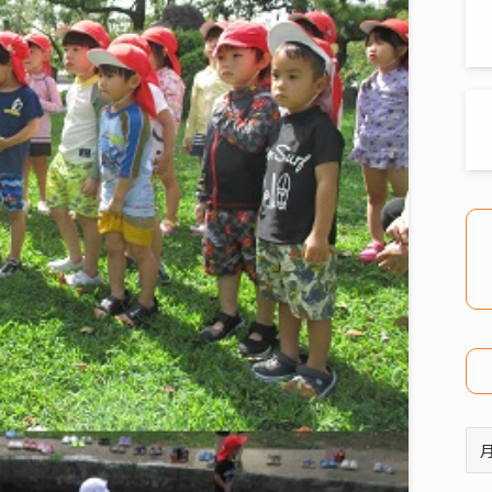
ア
ー
カ