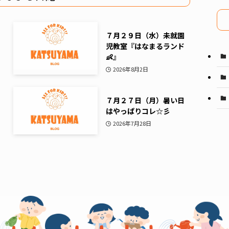
イ
ブ
７月２９日（水）未就園
児教室『はなまるランド
👶』
2026年8月2日
７月２７日（月）暑い日
はやっぱりコレ☆彡
2026年7月28日