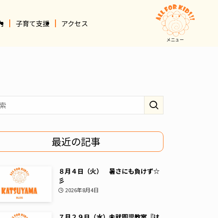
内
子育て支援
アクセス
メニュー
最近の記事
８月４日（火） 暑さにも負けず☆
彡
2026年8月4日
７月２９日（水）未就園児教室『は