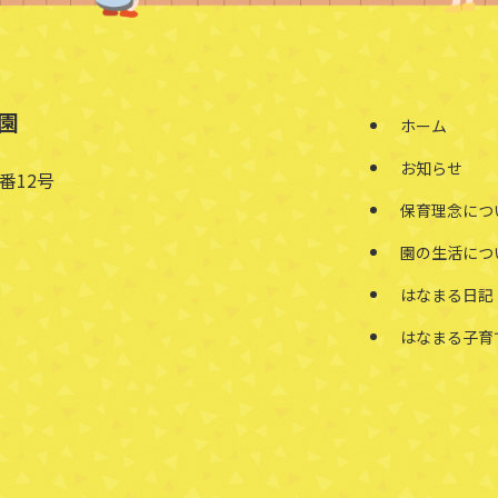
園
ホーム
お知らせ
番12号
保育理念につ
園の生活につ
はなまる日記
はなまる子育