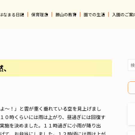
はなまる日記
保育理念
勝山の教育
園での生活
入園のご案
然、
よ〜！」と雲が重く垂れている空を見上げまし
１０時くらいには雨は上がり、昼過ぎには回復す
実施を決めました。１１時過ぎに小雨が降り出
げて、お弁当にしました。１２時頃には雨は上が