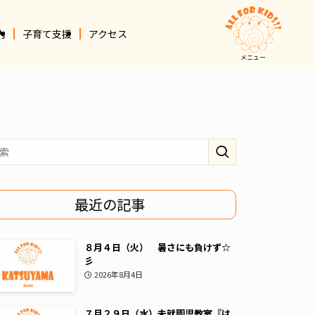
内
子育て支援
アクセス
メニュー
最近の記事
８月４日（火） 暑さにも負けず☆
彡
2026年8月4日
７月２９日（水）未就園児教室『は