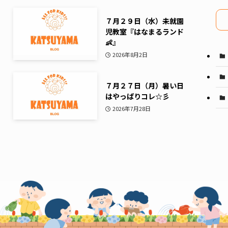
イ
ブ
７月２９日（水）未就園
児教室『はなまるランド
👶』
2026年8月2日
７月２７日（月）暑い日
はやっぱりコレ☆彡
2026年7月28日