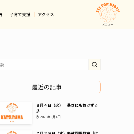
内
子育て支援
アクセス
メニュー
最近の記事
８月４日（火） 暑さにも負けず☆
彡
2026年8月4日
７月２９日（水）未就園児教室『は