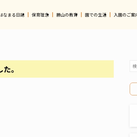
はなまる日記
保育理念
勝山の教育
園での生活
入園のご案
した。