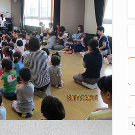
ア
ー
カ