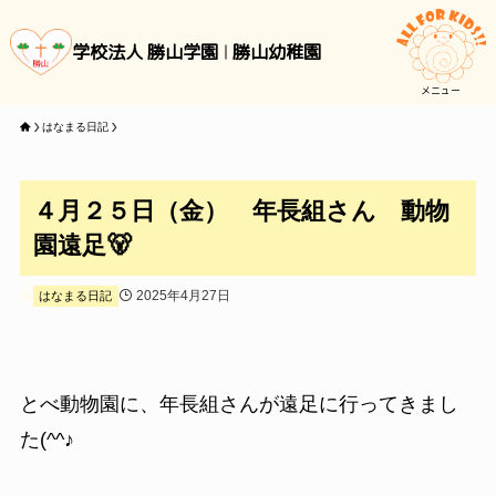
学校法人 勝山学園
勝山幼稚園
メニュー
はなまる日記
４月２５日（金） 年長組さん 動物
園遠足🐻
2025年4月27日
はなまる日記
とべ動物園に、年長組さんが遠足に行ってきまし
た(^^♪