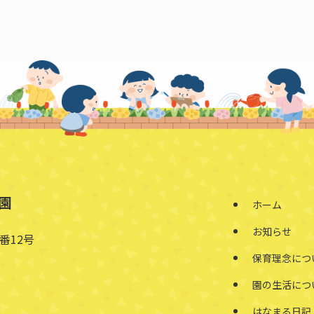
園
ホーム
お知らせ
番12号
保育理念につ
園の生活につ
はなまる日記