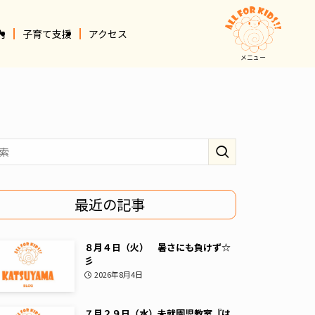
内
子育て支援
アクセス
メニュー
最近の記事
８月４日（火） 暑さにも負けず☆
彡
2026年8月4日
７月２９日（水）未就園児教室『は