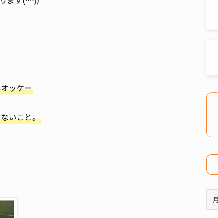
す(^^)/
みオッケー
しないこと。
ア
ー
カ