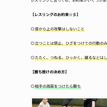
レスリングと言っても、お約束がいくつかありま
【レスリングのお約束☆彡】
◎
首から上の攻撃はしないこと
◎
立つことは禁止、ひざをつけての行動の
◎
たたく、つねる、ひっかく、蹴るなどは
【勝ち敗けの決め方】
◎
相手の両肩をつけたら勝ち