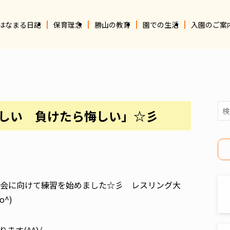
はなまる日記
保育理念
勝山の教育
園での生活
入園のご案
嬉しい 負けたら悔しい」☆彡
会に向けて練習を始めました☆彡 レスリング大
^)