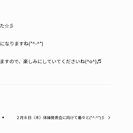
た☆彡
りますね(*^-^*)
すので、楽しみにしていてくださいね(^o^)♬
２月６日（木）体操発表会に向けて着々と(*^-^*)彡