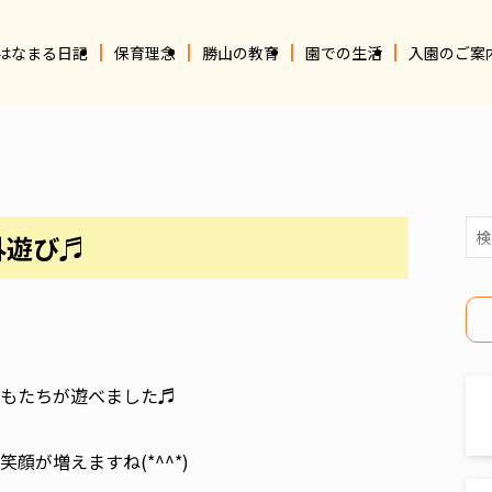
はなまる日記
保育理念
勝山の教育
園での生活
入園のご案
外遊び♬
もたちが遊べました♬
が増えますね(*^^*)