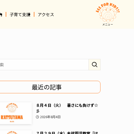
内
子育て支援
アクセス
メニュー
最近の記事
８月４日（火） 暑さにも負けず☆
彡
2026年8月4日
７月２９日（水）未就園児教室『は