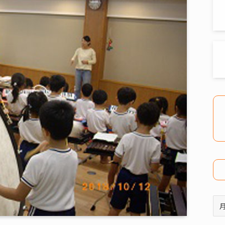
ア
ー
カ