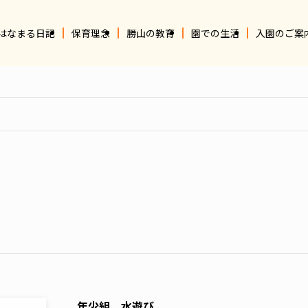
はなまる日記
保育理念
勝山の教育
園での生活
入園のご案
年少組 水遊び