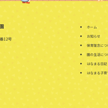
園
ホーム
お知らせ
番12号
保育理念につ
園の生活につ
はなまる日記
はなまる子育