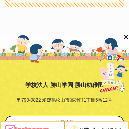
ていただくため
有料サービスにおいて，ユーザーに利
用料金を請求するため
上記の利用目的に付随する目的
×
第4条（利用目的の変更）
当サイトは利用目的が変更前と関連性
を有すると合理的に認められる場合に
限り個人情報の利用目的を変更するも
のとします。
学校法人 勝山学園 勝山幼稚園
利用目的の変更を行った場合には、変
更後の目的について、当サイト所定の
〒790-0822 愛媛県松山市高砂町1丁目5番12号
方法によりユーザーに通知、または本
ウェブサイト上に公表するものとしま
す。
採用情報