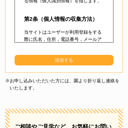
る情報（個人識別情報）を指します。
第2条（個人情報の収集方法）
当サイトはユーザーが利用登録をする
際に氏名，住所，電話番号，メールア
ドレス，などの個人情報をお尋ねする
ことがあります。また、ユーザーと提
携先などとの間でなされたユーザーの
個人情報を含む取引記録や決済に関す
る情報を、当サイトの提携先（情報提
お申し込みいただいた方には、園より折り返し連絡を
供元，広告主，広告配信先などを含み
いたします。
ます。以下，｢提携先｣といいます。）
などから収集することがあります。
第3条（個人情報を収集・利用す
る目的）
ご相談やご見学など、お気軽にお問い