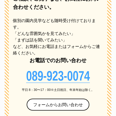
合わせください。
当サイトが個人情報を収集・利用する
目的は，以下のとおりです。
個別の園内見学なども随時受け付けておりま
当サイトサービスの提供・運営のため
す。
ユーザーからのお問い合わせに回答す
「どんな雰囲気かを見てみたい」
るため（本人確認を行うことを含む）
「まずは話を聞いてみたい」
ユーザーが利用中のサービスの新機
など、お気軽にお電話またはフォームからご連
能、更新情報、キャンペーン等及び当
絡ください。
サイトが提供する他のサービスの案内
お電話でのお問い合わせ
のメールを送付するため
メンテナンス，重要なお知らせなど必
089-923-0074
要に応じたご連絡のため
利用規約に違反したユーザーや，不
正・不当な目的でサービスを利用しよ
平日 8：30〜17：00
土日祝日、年末年始は除く。
うとするユーザーの特定をし，ご利用
をお断りするため
フォームからお問い合わせ
ユーザーにご自身の登録情報の閲覧や
変更、削除、ご利用状況の閲覧を行っ